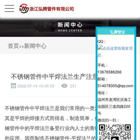
弘腾管业
QQ：
首页
新闻中心
>>
手机：
13676586266
不锈钢管件中平焊法兰生产注意事项
邮箱：
314078305@qq.com
2022-07-14 15:45:03
231
地址：
温州市龙湾区滨海工
业园区三道四路220
不锈钢管件中平焊法兰是我们常用的一类法兰类产品，因为
号
其是平焊的焊接方式而得名，制造简单，使用方便因而不锈
微信扫一扫：
钢管件中的平焊法兰备受行业内人士的青睐，得到了广泛性
的应用。因而制造不锈钢管件-平焊法兰的厂家也逐渐增