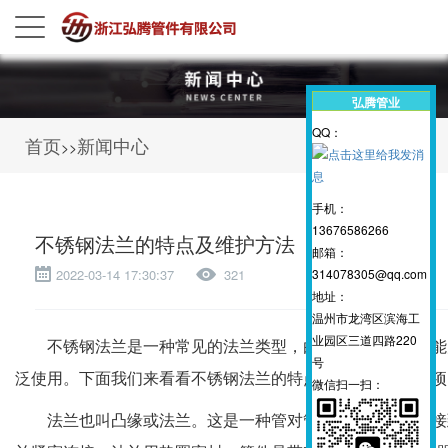
弘腾管业
QQ：
首页
新闻中心
>>
手机：
13676586266
不锈钢法兰的特点及维护方法
邮箱：
314078305@qq.com
2022-03-14 17:30:37
321
地址：
温州市龙湾区滨海工
业园区三道四路220
不锈钢法兰是一种常见的法兰类型，由于其承受高压的能
号
泛使用。下面我们来看看不锈钢法兰的特点以及使用注意事项
微信扫一扫：
法兰也叫凸缘或法兰。这是一种管对管的连接部件。连接