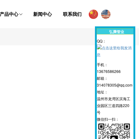
产品中心
新闻中心
联系我们
弘腾管业
QQ：
手机：
13676586266
邮箱：
314078305@qq.com
地址：
温州市龙湾区滨海工
业园区三道四路220
号
微信扫一扫：