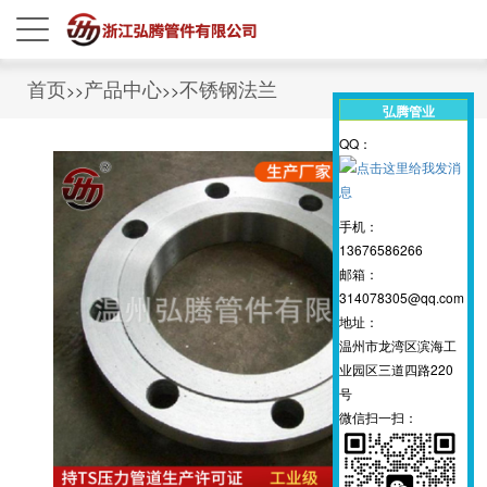
首页
产品中心
不锈钢法兰
>>
>>
弘腾管业
QQ：
手机：
13676586266
邮箱：
314078305@qq.com
地址：
温州市龙湾区滨海工
业园区三道四路220
号
微信扫一扫：